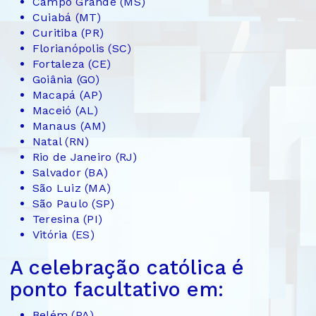
Campo Grande (MS)
Cuiabá (MT)
Curitiba (PR)
Florianópolis (SC)
Fortaleza (CE)
Goiânia (GO)
Macapá (AP)
Maceió (AL)
Manaus (AM)
Natal (RN)
Rio de Janeiro (RJ)
Salvador (BA)
São Luiz (MA)
São Paulo (SP)
Teresina (PI)
Vitória (ES)
A celebração católica é
ponto facultativo em:
Belém (PA)