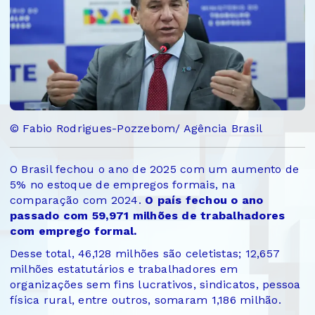
© Fabio Rodrigues-Pozzebom/ Agência Brasil
O Brasil fechou o ano de 2025 com um aumento de
5% no estoque de empregos formais, na
comparação com 2024.
O país fechou o ano
passado com 59,971 milhões de trabalhadores
com emprego formal.
Desse total, 46,128 milhões são celetistas; 12,657
milhões estatutários e trabalhadores em
organizações sem fins lucrativos, sindicatos, pessoa
física rural, entre outros, somaram 1,186 milhão.